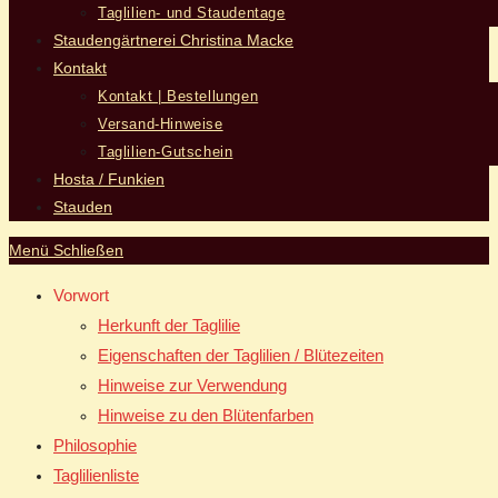
Taglilien- und Staudentage
Staudengärtnerei Christina Macke
Kontakt
Kontakt | Bestellungen
Versand-Hinweise
Taglilien-Gutschein
Hosta / Funkien
Stauden
Menü
Schließen
Vorwort
Herkunft der Taglilie
Eigenschaften der Taglilien / Blütezeiten
Hinweise zur Verwendung
Hinweise zu den Blütenfarben
Philosophie
Taglilienliste