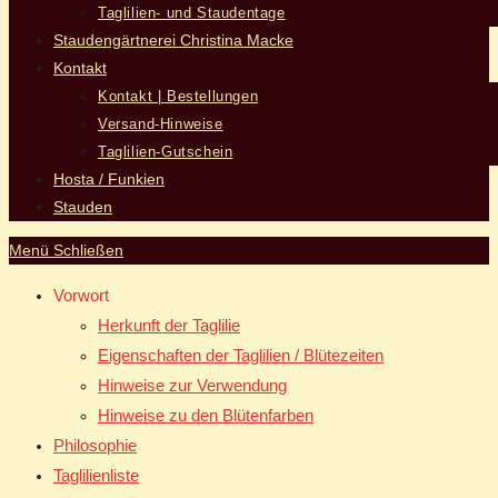
Taglilien- und Staudentage
Staudengärtnerei Christina Macke
Kontakt
Kontakt | Bestellungen
Versand-Hinweise
Taglilien-Gutschein
Hosta / Funkien
Stauden
Menü
Schließen
Vorwort
Herkunft der Taglilie
Eigenschaften der Taglilien / Blütezeiten
Hinweise zur Verwendung
Hinweise zu den Blütenfarben
Philosophie
Taglilienliste