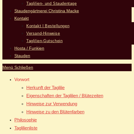
Taglilien- und Staudentage
Staudengärtnerei Christina Macke
Kontakt
Kontakt | Bestellungen
Versand-Hinweise
Taglilien-Gutschein
Hosta / Funkien
Stauden
Menü
Schließen
Vorwort
Herkunft der Taglilie
Eigenschaften der Taglilien / Blütezeiten
Hinweise zur Verwendung
Hinweise zu den Blütenfarben
Philosophie
Taglilienliste