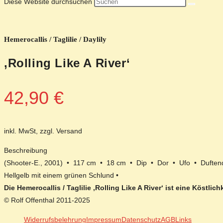
Diese Website durchsuchen
Hemerocallis / Taglilie / Daylily
‚Rolling Like A River‘
42,90
€
inkl. MwSt, zzgl. Versand
Beschreibung
(Shooter-E., 2001) • 117 cm • 18 cm • Dip • Dor • Ufo • Duften
Hellgelb mit einem grünen Schlund •
Die Hemerocallis / Taglilie ‚Rolling Like A River‘ ist eine Köstl
© Rolf Offenthal 2011-2025
Widerrufsbelehrung
Impressum
Datenschutz
AGB
Links