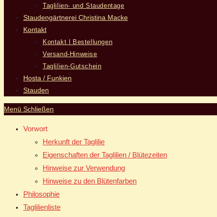
Taglilien- und Staudentage
Staudengärtnerei Christina Macke
Kontakt
Kontakt | Bestellungen
Versand-Hinweise
Taglilien-Gutschein
Hosta / Funkien
Stauden
Menü
Schließen
Vorwort
Herkunft der Taglilie
Eigenschaften der Taglilien / Blütezeiten
Hinweise zur Verwendung
Hinweise zu den Blütenfarben
Philosophie
Taglilienliste