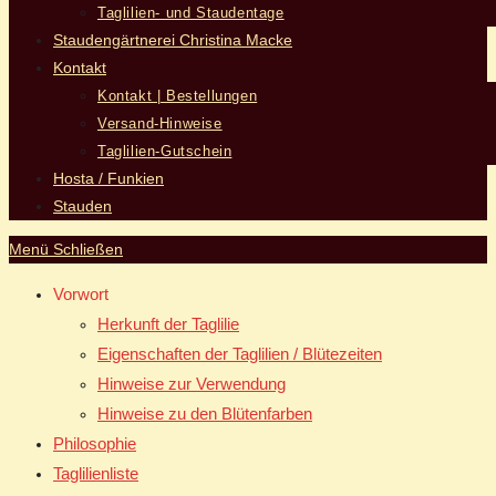
Taglilien- und Staudentage
Staudengärtnerei Christina Macke
Kontakt
Kontakt | Bestellungen
Versand-Hinweise
Taglilien-Gutschein
Hosta / Funkien
Stauden
Menü
Schließen
Vorwort
Herkunft der Taglilie
Eigenschaften der Taglilien / Blütezeiten
Hinweise zur Verwendung
Hinweise zu den Blütenfarben
Philosophie
Taglilienliste