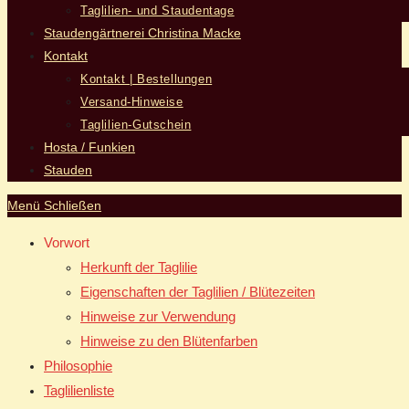
Taglilien- und Staudentage
Staudengärtnerei Christina Macke
Kontakt
Kontakt | Bestellungen
Versand-Hinweise
Taglilien-Gutschein
Hosta / Funkien
Stauden
Menü
Schließen
Vorwort
Herkunft der Taglilie
Eigenschaften der Taglilien / Blütezeiten
Hinweise zur Verwendung
Hinweise zu den Blütenfarben
Philosophie
Taglilienliste