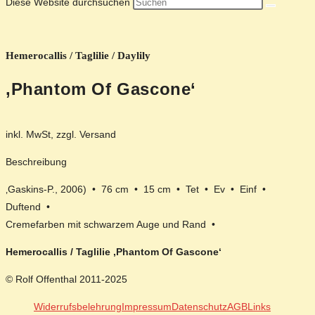
Diese Website durchsuchen
Hemerocallis / Taglilie / Daylily
‚Phantom Of Gascone‘
inkl. MwSt, zzgl. Versand
Beschreibung
‚Gaskins-P., 2006) • 76 cm • 15 cm • Tet • Ev • Einf •
Duftend •
Cremefarben mit schwarzem Auge und Rand •
Hemerocallis / Taglilie ‚Phantom Of Gascone‘
© Rolf Offenthal 2011-2025
Widerrufsbelehrung
Impressum
Datenschutz
AGB
Links