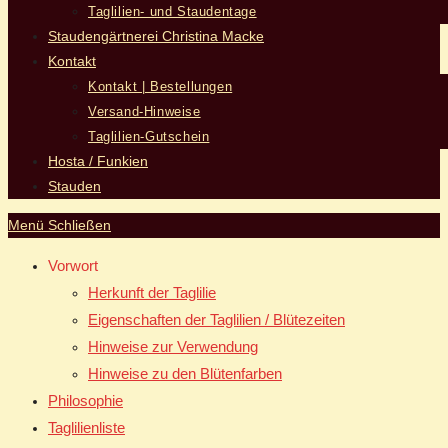
Taglilien- und Staudentage
Staudengärtnerei Christina Macke
Kontakt
Kontakt | Bestellungen
Versand-Hinweise
Taglilien-Gutschein
Hosta / Funkien
Stauden
Menü
Schließen
Vorwort
Herkunft der Taglilie
Eigenschaften der Taglilien / Blütezeiten
Hinweise zur Verwendung
Hinweise zu den Blütenfarben
Philosophie
Taglilienliste