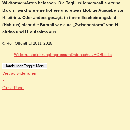
Wildformen/Arten belassen. Die Taglilie/Hemerocallis citrina
Baronii wirkt wie eine höhere und etwas klobige Ausgabe von
H. citrina. Oder anders gesagt: in ihrem Erscheinungsbild
(Habitus) sieht die Baronii wie eine „Zwischenform“ von H.
citrina und H. altissima aus!
© Rolf Offenthal 2011-2025
Widerrufsbelehrung
Impressum
Datenschutz
AGB
Links
Hamburger Toggle Menu
Vertrag widerrufen
×
Close Panel