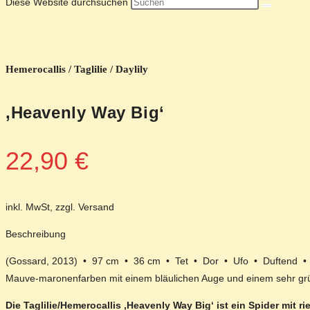
Diese Website durchsuchen
Hemerocallis / Taglilie / Daylily
‚Heavenly Way Big‘
22,90
€
inkl. MwSt, zzgl. Versand
Beschreibung
(Gossard, 2013) • 97 cm • 36 cm • Tet • Dor • Ufo • Duftend •
Mauve-maronenfarben mit einem bläulichen Auge und einem sehr gr
Die Taglilie/Hemerocallis ‚Heavenly Way Big‘ ist ein Spider mit 