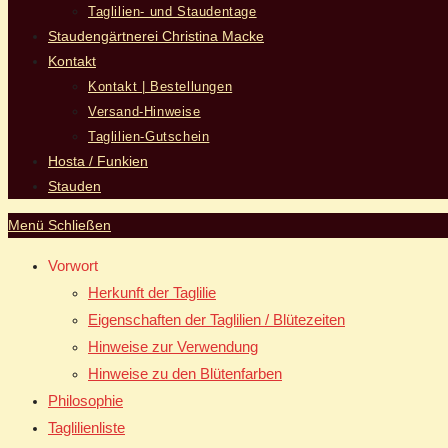
Taglilien- und Staudentage
Staudengärtnerei Christina Macke
Kontakt
Kontakt | Bestellungen
Versand-Hinweise
Taglilien-Gutschein
Hosta / Funkien
Stauden
Menü
Schließen
Vorwort
Herkunft der Taglilie
Eigenschaften der Taglilien / Blütezeiten
Hinweise zur Verwendung
Hinweise zu den Blütenfarben
Philosophie
Taglilienliste