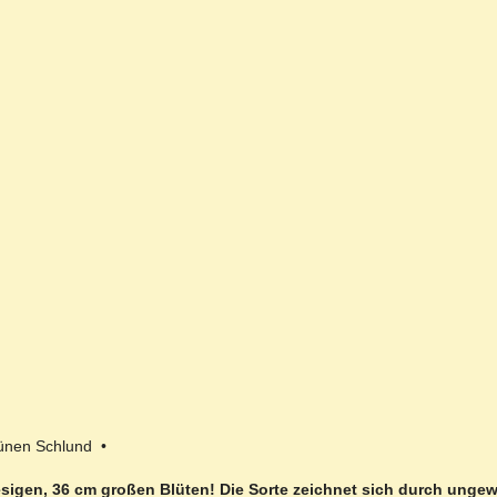
ünen Schlund •
riesigen, 36 cm großen Blüten! Die Sorte zeichnet sich durch ungew