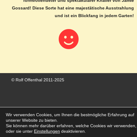
formvollendeter und spektakulärer Knaller von Jamie
Gossard! Diese Sorte hat eine majestätische Ausstrahlung
und ist ein Blickfang in jedem Garten!
© Rolf Offenthal 2011-2025
Wir verwenden Cookies, um Ihnen die bestmögliche Erfahrung auf
Vertrag widerrufen
unserer Website zu bieten.
Sie können mehr darüber erfahren, welche Cookies wir verwenden,
oder sie unter
Einstellungen
deaktivieren.