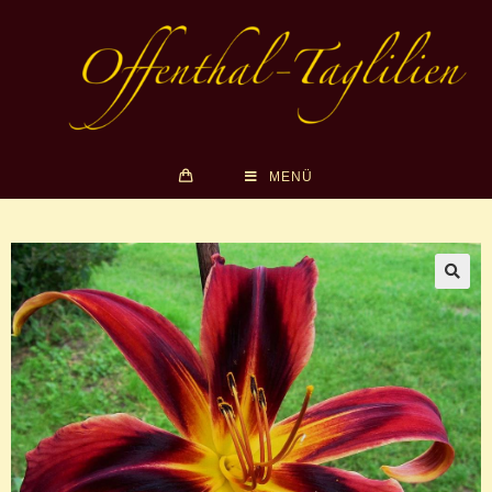
MENÜ
🔍