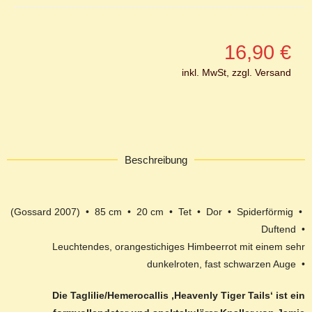
16,90
€
inkl. MwSt, zzgl. Versand
Beschreibung
(Gossard 2007) • 85 cm • 20 cm • Tet • Dor • Spiderförmig •
Duftend •
Leuchtendes, orangestichiges Himbeerrot mit einem sehr
dunkelroten, fast schwarzen Auge •
Die Taglilie/Hemerocallis ‚Heavenly Tiger Tails‘ ist ein