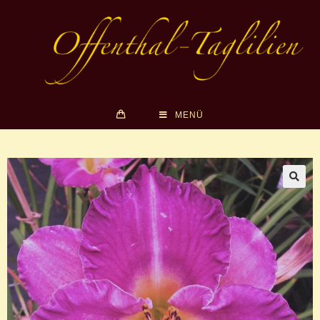
MENÜ
🔍