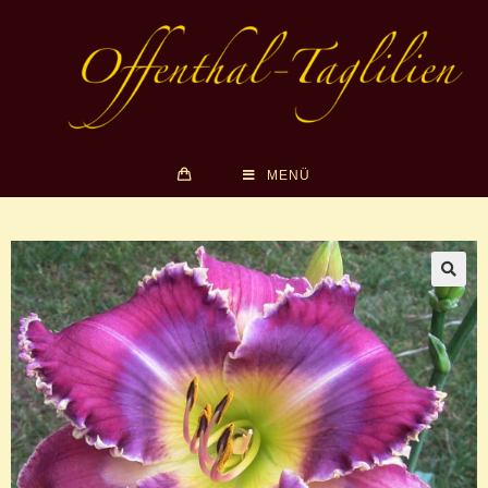
MENÜ
🔍