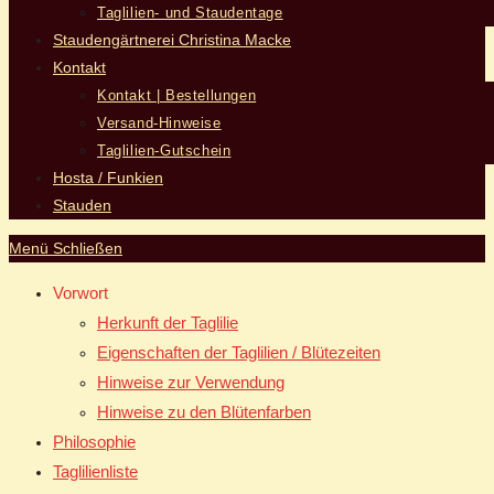
Taglilien- und Staudentage
Staudengärtnerei Christina Macke
Kontakt
Kontakt | Bestellungen
Versand-Hinweise
Taglilien-Gutschein
Hosta / Funkien
Stauden
Menü
Schließen
Vorwort
Herkunft der Taglilie
Eigenschaften der Taglilien / Blütezeiten
Hinweise zur Verwendung
Hinweise zu den Blütenfarben
Philosophie
Taglilienliste