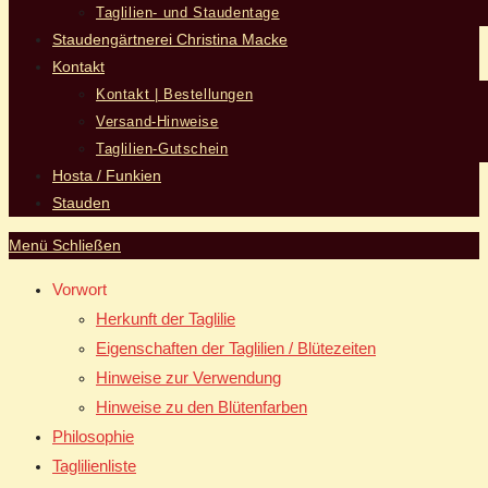
Taglilien- und Staudentage
Staudengärtnerei Christina Macke
Kontakt
Kontakt | Bestellungen
Versand-Hinweise
Taglilien-Gutschein
Hosta / Funkien
Stauden
Menü
Schließen
Vorwort
Herkunft der Taglilie
Eigenschaften der Taglilien / Blütezeiten
Hinweise zur Verwendung
Hinweise zu den Blütenfarben
Philosophie
Taglilienliste