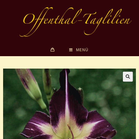
MENÜ
🔍