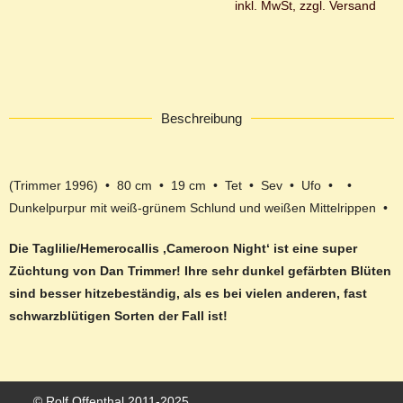
inkl. MwSt, zzgl. Versand
Beschreibung
(Trimmer 1996) • 80 cm • 19 cm • Tet • Sev • Ufo • •
Dunkelpurpur mit weiß-grünem Schlund und weißen Mittelrippen •
Die Taglilie/Hemerocallis ‚Cameroon Night‘ ist eine super
Züchtung von Dan Trimmer! Ihre sehr dunkel gefärbten Blüten
sind besser hitzebeständig, als es bei vielen anderen, fast
schwarzblütigen Sorten der Fall ist!
© Rolf Offenthal 2011-2025