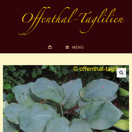
MENÜ
🔍