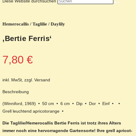
Diese Website durchsuchen
Hemerocallis / Taglilie / Daylily
‚Bertie Ferris‘
7,80
€
inkl. MwSt, zzgl. Versand
Beschreibung
(Winniford, 1969) • 50 cm • 6 cm • Dip • Dor • Einf • •
Grell leuchtend apricotorange •
Die Taglilie/Hemerocallis Bertie Ferris ist trotz ihres Alters
immer noch eine hervorragende Gartensorte! Ihre grell apricot-