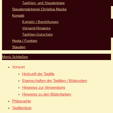
Taglilien- und Staudentage
Staudengärtnerei Christina Macke
Kontakt
Kontakt | Bestellungen
Versand-Hinweise
Taglilien-Gutschein
Hosta / Funkien
Stauden
Menü
Schließen
Vorwort
Herkunft der Taglilie
Eigenschaften der Taglilien / Blütezeiten
Hinweise zur Verwendung
Hinweise zu den Blütenfarben
Philosophie
Taglilienliste