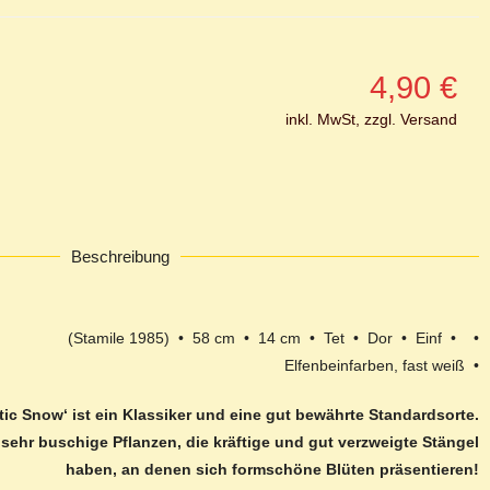
4,90
€
inkl. MwSt, zzgl. Versand
Beschreibung
(Stamile 1985) • 58 cm • 14 cm • Tet • Dor • Einf • •
Elfenbeinfarben, fast weiß •
ctic Snow‘ ist ein Klassiker und eine gut bewährte Standardsorte.
t sehr buschige Pflanzen, die kräftige und gut verzweigte Stängel
haben, an denen sich formschöne Blüten präsentieren!